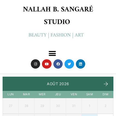
AOÛT 2026
LUN
MAR
MER
JEU
VEN
SAM
DIM
27
28
29
30
31
1
2